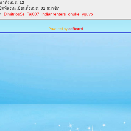
าทั้งหมด:
12
ิกที่ลงทะเบียนทั้งหมด:
31
สมาชิก
ุด:
DimitriosSs
Taj007
indianrenters
onuke
yguvo
Powered by
ccBoard