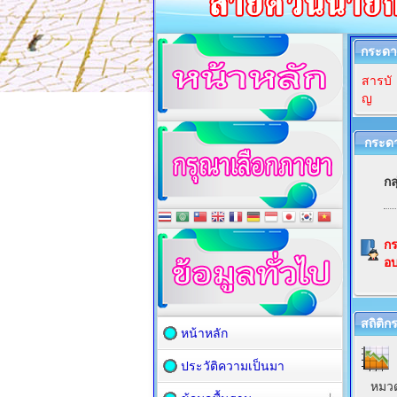
กระดา
สารบั
ญ
กระด
กล
ก
อบ
สถิติ
หน้าหลัก
ประวัติความเป็นมา
หมว