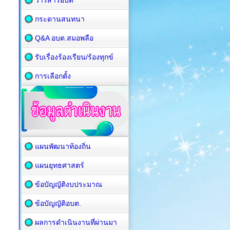
วารสารอบต
กระดานสนทนา
Q&A อบต.สมอพลือ
รับเรื่องร้องเรียน/ร้องทุกข์
การเลือกตั้ง
แผนพัฒนาท้องถิ่น
แผนยุทธศาสตร์
ข้อบัญญัติงบประมาณ
ข้อบัญญัติอบต.
ผลการดำเนินงานที่ผ่านมา