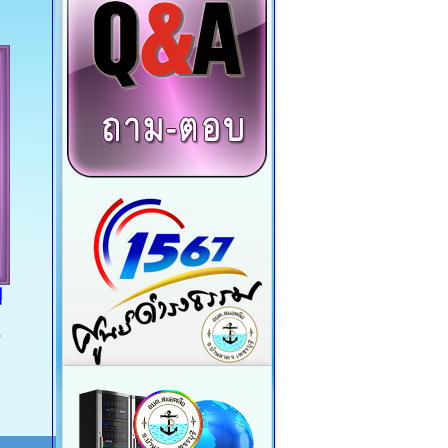
ู
อ
5