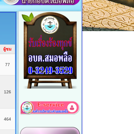
ผู้ชม
77
126
464