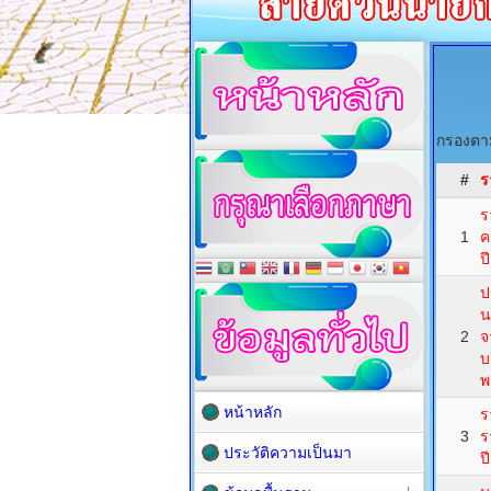
กรองตาม
#
ร
ร
1
ค
ป
ป
น
2
จ
บ
พ
หน้าหลัก
ร
3
ร
ประวัติความเป็นมา
ป