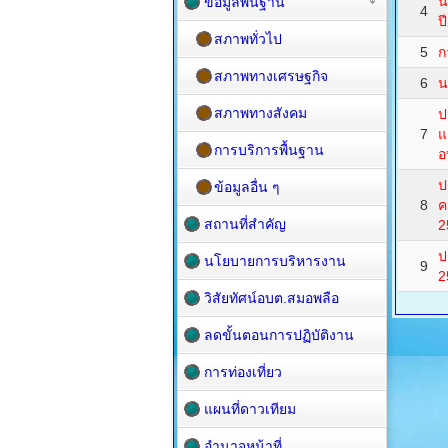
น
ข้อมูลพื้นฐาน
4
ป
สภาพทั่วไป
5
ก
สภาพทางเศรษฐกิจ
6
น
สภาพทางสังคม
ป
7
แ
การบริการพื้นฐาน
อ
ป
ข้อมูลอื่น ๆ
8
ค
สถานที่สำคัญ
2
ป
นโยบายการบริหารงาน
9
2
วิสัยทัศน์อบต.สมอพลือ
ลดขั้นตอนการปฏิบัติงาน
การท่องเที่ยว
แผนที่ดาวเทียม
อำนาจหน้าที่