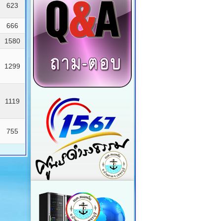
623
666
1580
1299
1119
755