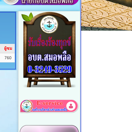
ผู้ชม
760